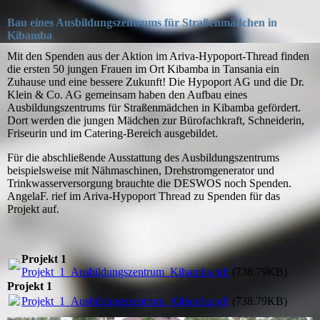
Bau eines Ausbildungszentrums
für Straßenmädchen in
Kibamba
Mit den Spenden aus der Aktion im Ariva-Hypoport-Thread finden
die ersten 50 jungen Frauen im Ort Kibamba in Tansania ein
Zuhause und eine bessere Zukunft! Die Hypoport AG und die Dr.
Klein & Co. AG gemeinsam haben den Aufbau eines
Ausbildungszentrums für Straßenmädchen in Kibamba gefördert.
Dort werden die jungen Mädchen zur Bürofachkraft, Schneiderin,
Friseurin und im Catering-Bereich ausgebildet.
Für die abschließende Ausstattung des Ausbildungszentrums
beispielsweise mit Nähmaschinen, Drehstromgenerator und
Trinkwasserversorgung brauchte die DESWOS noch Spenden.
AngelaF. rief im Ariva-Hypoport Thread zu Spenden für das
Projekt auf.
Projekt 1
Projekt_1_Ausbildungszentrum_Kibamba.pdf
(738.79KB)
Projekt 1
Projekt_1_Ausbildungszentrum_Kibamba.pdf
(738.79KB)