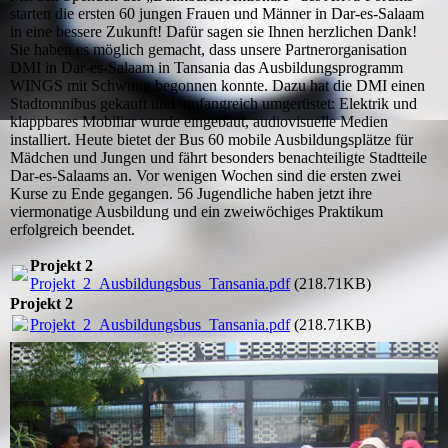
starten die ersten 60 jungen Frauen und Männer in Dar-es-Salaam
in eine bessere Zukunft! Dafür sagen sie Ihnen herzlichen Dank!
Sie haben es möglich gemacht, dass unsere Partnerorganisation
DMI in Dar-es-Salaam in Tansania das Ausbildungsprogramm
WINGS mit Schwung begonnen konnte. Dazu hat die DMI einen
Stadtomnibus gekauft und umfangreich umgerüstet: Elektrik und
klappbares Mobiliar wurde eingebaut, audiovisuelle Medien
installiert. Heute bietet der Bus 60 mobile Ausbildungsplätze für
Mädchen und Jungen und fährt besonders benachteiligte Stadtteile
Dar-es-Salaams an. Vor wenigen Wochen sind die ersten zwei
Kurse zu Ende gegangen. 56 Jugendliche haben jetzt ihre
viermonatige Ausbildung und ein zweiwöchiges Praktikum
erfolgreich beendet.
Projekt 2
Projekt_2_Ausbildungsbus_Tansania.pdf
(218.71KB)
Projekt 2
Projekt_2_Ausbildungsbus_Tansania.pdf
(218.71KB)