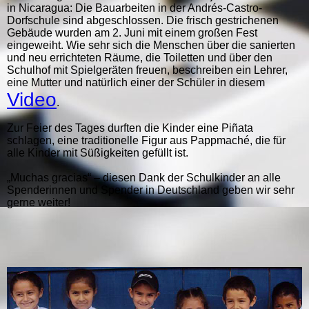
in Nicaragua: Die Bauarbeiten in der Andrés-Castro-
Dorfschule sind abgeschlossen. Die frisch gestrichenen
Gebäude wurden am 2. Juni mit einem großen Fest
eingeweiht. Wie sehr sich die Menschen über die sanierten
und neu errichteten Räume, die Toiletten und über den
Schulhof mit Spielgeräten freuen, beschreiben ein Lehrer,
eine Mutter und natürlich einer der Schüler in diesem
Video
.
Zur Feier des Tages durften die Kinder eine
Piñata
schlagen, eine traditionelle Figur aus Pappmaché, die für
alle Kinder mit Süßigkeiten gefüllt ist.
„Muchas gracias“ – diesen Dank der Schulkinder an alle
Spenderinnen und Spender in Deutschland geben wir sehr
gerne weiter!