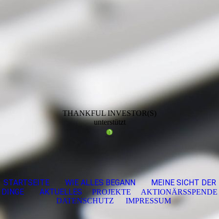
THANKFUL INVESTOR(S)
unterstützt
STARTSEITE
WIE ALLES BEGANN
MEINE SICHT DER
DINGE
AKTUELLES
PROJEKTE
AKTIONÄRSSPENDE
DATENSCHUTZ
IMPRESSUM