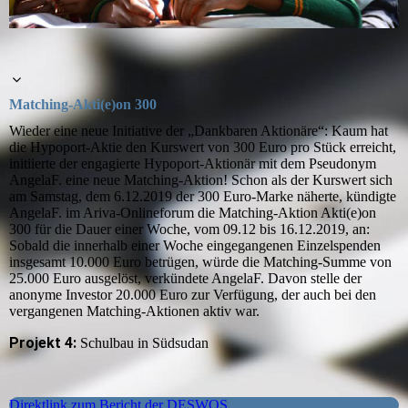
Matching-Akti(e)on 300
Wieder eine neue Initiative der „Dankbaren Aktionäre“: Kaum hat
die Hypoport-Aktie den Kurswert von 300 Euro pro Stück erreicht,
initiierte der engagierte Hypoport-Aktionär mit dem Pseudonym
AngelaF. eine neue Matching-Aktion! Schon als der Kurswert sich
am Samstag, dem 6.12.2019 der 300 Euro-Marke näherte, kündigte
AngelaF. im Ariva-Onlineforum die Matching-Aktion Akti(e)on
300 für die Dauer einer Woche, vom 09.12 bis 16.12.2019, an:
Sobald die innerhalb einer Woche eingegangenen Einzelspenden
insgesamt 10.000 Euro betrügen, würde die Matching-Summe von
25.000 Euro ausgelöst, verkündete AngelaF. Davon stelle der
anonyme Investor 20.000 Euro zur Verfügung, der auch bei den
vergangenen Matching-Aktionen aktiv war.
Projekt 4
:
Schulbau in Südsudan
Direktlink zum Bericht der DESWOS