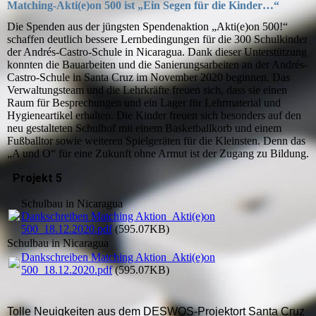
Matching-Akti(e)on 500 ist „Ein Segen für die Kinder…“
Die Spenden aus der jüngsten Spendenaktion „Akti(e)on 500!“
schaffen deutlich bessere Lernbedingungen für die 300 Schulkinder
der Andrés-Castro-Schule in Nicaragua. Dank dieser Unterstützung
konnten die Bauarbeiten und die Sanierungsarbeiten an der Andrés-
Castro-Schule in Santa Cruz im November 2020 beginnen. Das
Verwaltungsteam und die Lehrkräfte freuen sich, dass sie einen
Raum für Besprechungen und ein Lager für Lehrmaterial und
Hygieneartikel erhalten. Die Kinder freuen sich besonders auf den
neu gestalteten Schulhof mit einem Basketballkorb und einem
Fußballtor sowie weiteren Spielgeräten für die Kleinsten. Denn das
„A und O“ für eine Zukunft ohne Armut ist der Zugang zu Bildung.
Projekt 5
Schulbau in Nicaragua
Dankschreiben Matching Aktion_Akti(e)on
500_18.12.2020.pdf
(595.07KB)
Schulbau in Nicaragua
Dankschreiben Matching Aktion_Akti(e)on
500_18.12.2020.pdf
(595.07KB)
Tolle Neuigkeiten aus dem DESWOS-Projektort Santa Cruz