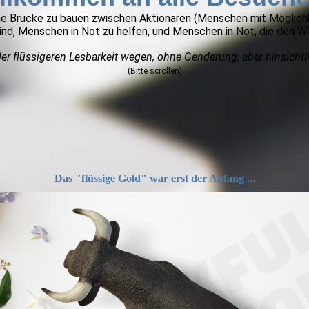
ne Brücke zu bauen zwischen Aktionären (Menschen mit Möglich
d, Menschen in Not zu helfen, und Menschen in Not, die den Will
der flüssigeren Lesbarkeit wegen, ohne Genderung; aber hinsichtl
(Bitte scrollen)
Das "flüssige Gold" war erst der Anfang ...