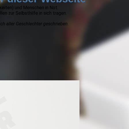
keiten) und Menschen in Not.
en zur Selbsthilfe in sich tragen.
ich aller Geschlechter geschrieben
.